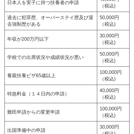
日本人を実子に持つ扶養者の申請
（税込)
過去に犯罪歴、オーバーステイ歴及び退
50,000円
去強制歴がある
（税込)
30,000円
年収が200万円以下
（税込)
50,000円
学校での出席状況や成績状況が悪い
（税込)
100,000円
養親扶養ビザ65歳以上
（税込)
40,000円
特急料金（１４日内の申請）
（税込)
100,000円
難民申請からの変更申請
（税込)
30,000円
出国準備中の申請
（税込)