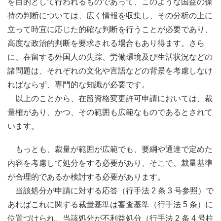
を目的として行われるものであって、このような国益の保
持の判断については、広く情報を収集し、その分析の上に
立って時宜に応じた的確な判断を行うことが必要であり、
高度な政治的判断を要求される場合もあり得ます。さら
に、在留する外国人の失踪、労働環境及び生活状況などの
諸問題は、それぞれの文化や言語などの背景を考慮しなけ
ればならず、専門的な知識が必要です。
以上のことから、在留資格変更許可申請においては、裁
量権があり、かつ、その範囲も広範なものであるとされて
います。
もっとも、裁量が範囲が広範でも、要綱や通達で定めた
内容を考慮して処分をする必要があり、そこで、裁量基準
が合理的であるか検討する必要があります。
当該処分が申請に対する応答（行手法 2 条 3 号参照）で
あればこれに関する裁量基準は審査基準（行手法 5 条）に
位置づけられ、当該処分が不利益処分（行手法 2 条 4 号柱