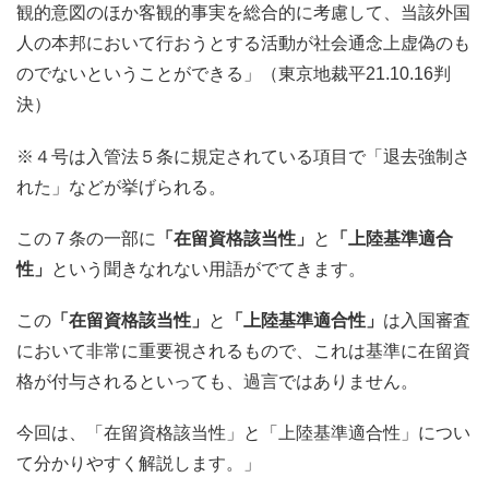
観的意図のほか客観的事実を総合的に考慮して、当該外国
人の本邦において行おうとする活動が社会通念上虚偽のも
のでないということができる」（東京地裁平21.10.16判
決）
※４号は入管法５条に規定されている項目で「退去強制さ
れた」などが挙げられる。
この７条の一部に
「在留資格該当性」
と
「上陸基準適合
性」
という聞きなれない用語がでてきます。
この
「在留資格該当性」
と
「上陸基準適合性」
は入国審査
において非常に重要視されるもので、これは基準に在留資
格が付与されるといっても、過言ではありません。
今回は、「在留資格該当性」と「上陸基準適合性」につい
て分かりやすく解説します。」