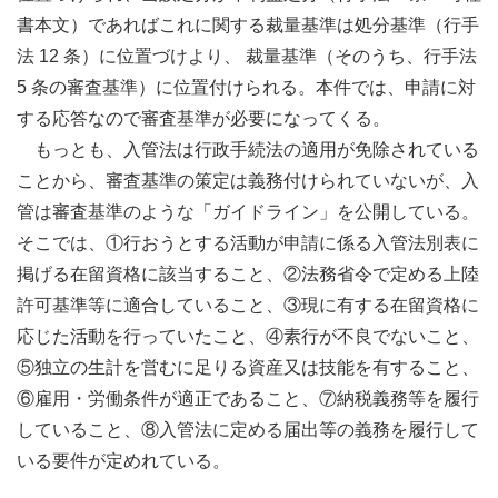
書本文）であればこれに関する裁量基準は処分基準（行手
法 12 条）に位置づけより、 裁量基準（そのうち、行手法
5 条の審査基準）に位置付けられる。本件では、申請に対
する応答なので審査基準が必要になってくる。
もっとも、入管法は行政手続法の適用が免除されている
ことから、審査基準の策定は義務付けられていないが、入
管は審査基準のような「ガイドライン」を公開している。
そこでは、①行おうとする活動が申請に係る入管法別表に
掲げる在留資格に該当すること、②法務省令で定める上陸
許可基準等に適合していること、③現に有する在留資格に
応じた活動を行っていたこと、④素行が不良でないこと、
⑤独立の生計を営むに足りる資産又は技能を有すること、
⑥雇用・労働条件が適正であること、⑦納税義務等を履行
していること、⑧入管法に定める届出等の義務を履行して
いる要件が定めれている。