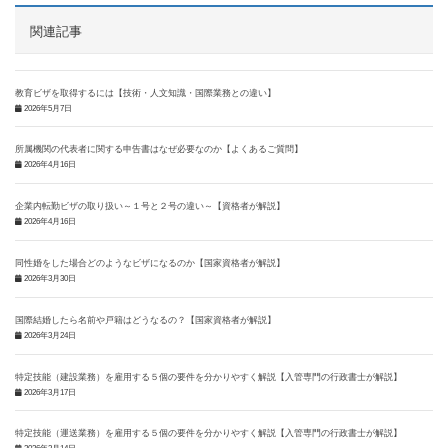
関連記事
教育ビザを取得するには【技術・人文知識・国際業務との違い】
2026年5月7日
所属機関の代表者に関する申告書はなぜ必要なのか【よくあるご質問】
2026年4月16日
企業内転勤ビザの取り扱い～１号と２号の違い～【資格者が解説】
2026年4月16日
同性婚をした場合どのようなビザになるのか【国家資格者が解説】
2026年3月30日
国際結婚したら名前や戸籍はどうなるの？【国家資格者が解説】
2026年3月24日
特定技能（建設業務）を雇用する５個の要件を分かりやすく解説【入管専門の行政書士が解説】
2026年3月17日
特定技能（運送業務）を雇用する５個の要件を分かりやすく解説【入管専門の行政書士が解説】