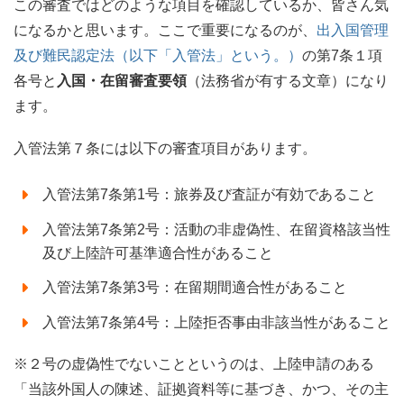
この審査ではどのような項目を確認しているか、皆さん気
になるかと思います。ここで重要になるのが、
出入国管理
及び難民認定法（以下「入管法」という。）
の第7条１項
各号と
入国・在留審査要領
（法務省が有する文章）になり
ます。
入管法第７条には以下の審査項目があります。
入管法第7条第1号：旅券及び査証が有効であること
入管法第7条第2号：活動の非虚偽性、在留資格該当性
及び上陸許可基準適合性があること
入管法第7条第3号：在留期間適合性があること
入管法第7条第4号：上陸拒否事由非該当性があること
※２号の虚偽性でないことというのは、上陸申請のある
「当該外国人の陳述、証拠資料等に基づき、かつ、その主