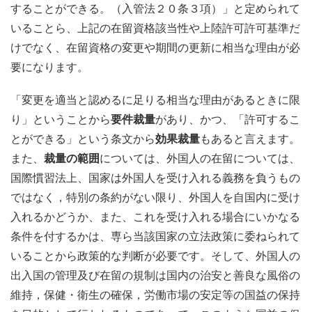
することができる。（入管法２０条３項）」と定められて
いることら、上記の在留資格該当性や上陸許可許可基準だ
けでなく、在留資格の変更や期間の更新に相当な理由が必
要になります。
「変更を適当と認めるに足りる相当な理由があるときに限
り」ということから
要件裁量
があり、かつ、「許可するこ
とができる」という条文から
効果裁量
もあると言えます。
また、
裁量の範囲
については、外国人の在留については、
国際慣習法上、国家は外国人を受け入れる義務を負うもの
ではなく，特別の条約がない限り、外国人を自国内に受け
入れるかどうか、また、これを受け入れる場合にいかなる
条件を付するかは、専ら当該国家の立法政策に委ねられて
いることから政策的な判断が必要です。そして、外国人の
出入国の管理及び在留の規制は国内の治安と善良な風俗の
維持，保健・衛生の確保，労働市場の安定等の国益の保持