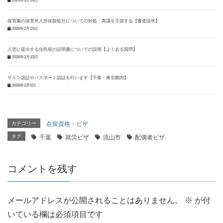
2026年3月14日
保育園の保育所入所保留処分についての対処・異議を主張する【審査請求】
2026年2月15日
入管に提出する住民税の証明書についての説明【よくある質問】
2026年2月10日
サイン認証やパスポート認証を行います【千葉・東京圏内】
2026年2月5日
カテゴリー
在留資格・ビザ
タグ
千葉
就労ビザ
流山市
配偶者ビザ
コメントを残す
メールアドレスが公開されることはありません。
※
が付
いている欄は必須項目です