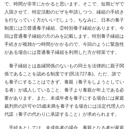
で、時間が非常にかかると思います。そこで、短期ビザで
入国させて、特定活動のビザを申請しつつ、縁組の手続き
を行なっていく方がいいでしょう。ちなみに、日本の養子
制度には①普通養子縁組、②特別養子縁組があります。今
回は普通養子縁組の方のみを記載します。特別養子縁組は
手続きが複雑かつ時間がかかるので、今回のように緊急性
がある場合には普通養子縁組を利用した方が得策です。
養子縁組とは血縁関係のないもの同士を法律的に親子関
係であることを認める制度です(民法727条)。ただ、誰で
も養子にすることはできず、養親（養子をしようとしてい
る者）が成人していること、養子より養親が年上である必
要があります。また、未成年者を養子にする場合には家庭
裁判所の許可や15歳未満を養子する場合には法定代理人の
代諾（養子の代わりに承諾すること）が求められます。
手続きとしては、未成年者の場合、養親となる者が家庭