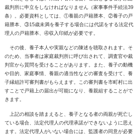
裁判所に申立をしなければなりません（家事事件手続法39
条）。必要資料としては、①養親の戸籍謄本、②養子の戸
籍謄本、③15歳未満を養子する場合には代諾をする法定代
理人の戸籍謄本、④収入印紙が必要です。
その後、養子本人や実親などの陳述を聴取されます。そ
のため、当事者は家庭裁判所に呼び出されて、調査官や裁
判官から質問を受けることがあります。また、養子の動機
や目的、家庭事情、養親の適当性などの審査を受けて、養
子縁組許可審判書がもらえます。この審判書を市町村に出
すことで戸籍上の届出が可能になり、養親組することがで
きます。
上記の相談を踏まえると、養子となる者の両親が死亡し
ている場合、法定代理人の代理承諾ができないように思え
ます。法定代理人がいない場合には、監護者の同意が必要