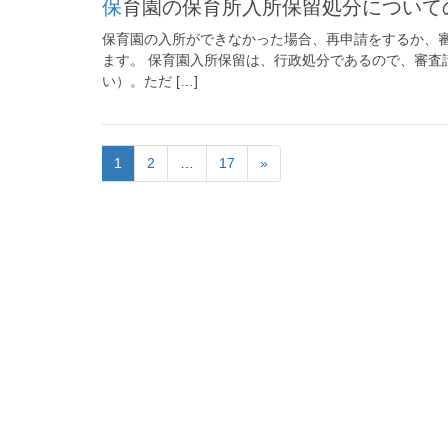
保育園の保育所入所保留処分につい
保育園の入所ができなかった場合、再申請をするか、
ます。 保育園入所保留は、行政処分であるので、審査
い）。ただ […]
1
2
…
17
»