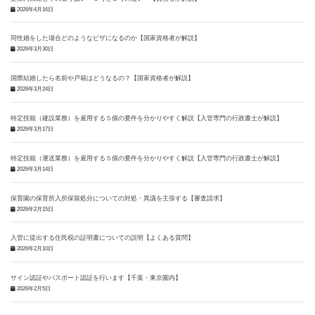
2026年4月16日
同性婚をした場合どのようなビザになるのか【国家資格者が解説】
2026年3月30日
国際結婚したら名前や戸籍はどうなるの？【国家資格者が解説】
2026年3月24日
特定技能（建設業務）を雇用する５個の要件を分かりやすく解説【入管専門の行政書士が解説】
2026年3月17日
特定技能（運送業務）を雇用する５個の要件を分かりやすく解説【入管専門の行政書士が解説】
2026年3月14日
保育園の保育所入所保留処分についての対処・異議を主張する【審査請求】
2026年2月15日
入管に提出する住民税の証明書についての説明【よくある質問】
2026年2月10日
サイン認証やパスポート認証を行います【千葉・東京圏内】
2026年2月5日