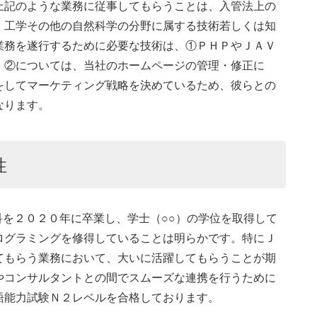
上記のような業務に従事してもらうことは、入管法上の
、工学その他の自然科学の分野に属する技術若しくは知
業務を遂行するために必要な技術は、①ＰＨＰやＪＡＶ
。②については、当社のホームページの管理・修正に
をしてマーケティング戦略を決めているため、彼らとの
なります。
性
科を２０２０年に卒業し、学士（○○）の学位を取得して
ログラミングを修得していることは明らかです。特にＪ
てもらう業務において、大いに活躍してもらうことが期
やコンサルタントとの間でスムーズな連携を行うために
語能力試験Ｎ２レベルを合格しております。