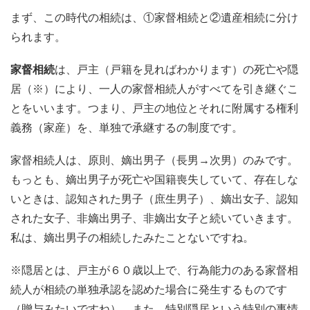
まず、この時代の相続は、①家督相続と②遺産相続に分け
られます。
家督相続
は、戸主（戸籍を見ればわかります）の死亡や隠
居（※）により、一人の家督相続人がすべてを引き継ぐこ
とをいいます。つまり、戸主の地位とそれに附属する権利
義務（家産）を、単独で承継するの制度です。
家督相続人は、原則、嫡出男子（長男→次男）のみです。
もっとも、嫡出男子が死亡や国籍喪失していて、存在しな
いときは、認知された男子（庶生男子）、嫡出女子、認知
された女子、非嫡出男子、非嫡出女子と続いていきます。
私は、嫡出男子の相続したみたことないですね。
※隠居とは、戸主が６０歳以上で、行為能力のある家督相
続人が相続の単独承認を認めた場合に発生するものです
（贈与みたいですね）。また、特別隠居という特別の事情