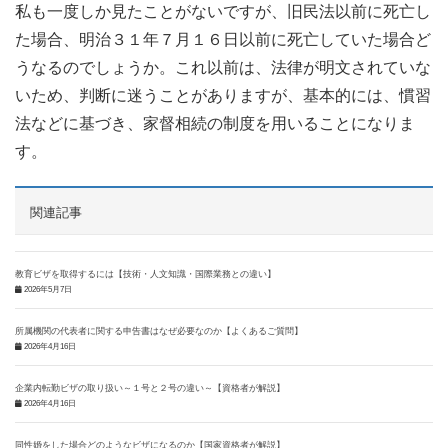
私も一度しか見たことがないですが、旧民法以前に死亡し
た場合、明治３１年７月１６日以前に死亡していた場合ど
うなるのでしょうか。これ以前は、法律が明文されていな
いため、判断に迷うことがありますが、基本的には、慣習
法などに基づき、家督相続の制度を用いることになりま
す。
関連記事
教育ビザを取得するには【技術・人文知識・国際業務との違い】
2026年5月7日
所属機関の代表者に関する申告書はなぜ必要なのか【よくあるご質問】
2026年4月16日
企業内転勤ビザの取り扱い～１号と２号の違い～【資格者が解説】
2026年4月16日
同性婚をした場合どのようなビザになるのか【国家資格者が解説】