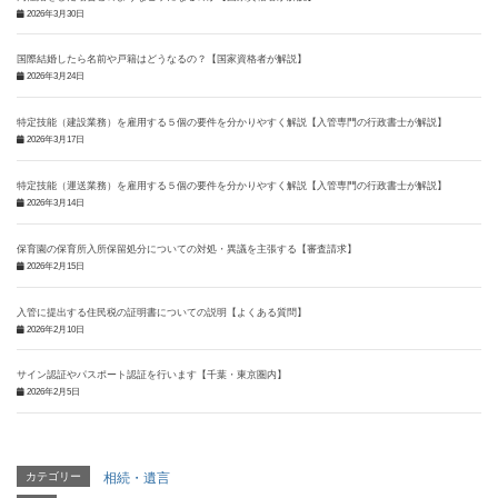
2026年3月30日
国際結婚したら名前や戸籍はどうなるの？【国家資格者が解説】
2026年3月24日
特定技能（建設業務）を雇用する５個の要件を分かりやすく解説【入管専門の行政書士が解説】
2026年3月17日
特定技能（運送業務）を雇用する５個の要件を分かりやすく解説【入管専門の行政書士が解説】
2026年3月14日
保育園の保育所入所保留処分についての対処・異議を主張する【審査請求】
2026年2月15日
入管に提出する住民税の証明書についての説明【よくある質問】
2026年2月10日
サイン認証やパスポート認証を行います【千葉・東京圏内】
2026年2月5日
カテゴリー
相続・遺言