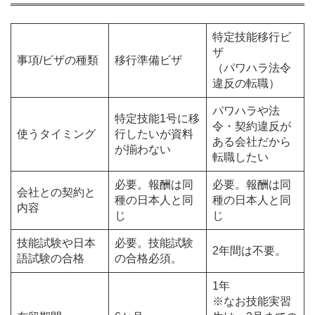
特定技能移行ビ
ザ
事項/ビザの種類
移行準備ビザ
（パワハラ法令
違反の転職）
パワハラや法
特定技能1号に移
令・契約違反が
使うタイミング
行したいが資料
ある会社だから
が揃わない
転職したい
必要。報酬は同
必要。報酬は同
会社との契約と
種の日本人と同
種の日本人と同
内容
じ
じ
技能試験や日本
必要。技能試験
2年間は不要。
語試験の合格
の合格必須。
1年
※なお技能実習