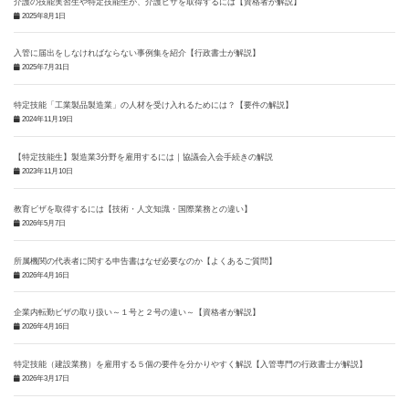
介護の技能実習生や特定技能生が、介護ビザを取得するには【資格者が解説】
2025年8月1日
入管に届出をしなければならない事例集を紹介【行政書士が解説】
2025年7月31日
特定技能「工業製品製造業」の人材を受け入れるためには？【要件の解説】
2024年11月19日
【特定技能生】製造業3分野を雇用するには｜協議会入会手続きの解説
2023年11月10日
教育ビザを取得するには【技術・人文知識・国際業務との違い】
2026年5月7日
所属機関の代表者に関する申告書はなぜ必要なのか【よくあるご質問】
2026年4月16日
企業内転勤ビザの取り扱い～１号と２号の違い～【資格者が解説】
2026年4月16日
特定技能（建設業務）を雇用する５個の要件を分かりやすく解説【入管専門の行政書士が解説】
2026年3月17日