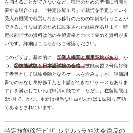
を揃えることができないなど、移行のための準備に時間を
要する場合には、「特定技能１号」で就労を予定している
受入れ機関で就労しながら移行のための準備を行うことが
できるような目的のために設定された経緯があります。特
定技能ビザの資料は他の在留資格と比べて集める資料が多
いです。詳細は
こちら
からご確認ください。
このビザは、基本的に、
①受入機関と雇用契約があり
、か
つ、
②技能試験と日本語試験の合格（
技能実習２号良好修
了者等として試験免除となるケースを含みますが、評価調
書でのみなし良好修了だと申請ができないケースもありま
す）を満たしていれば申請可能です。ただし、在留期限は
6か月で、かつ、更新は相当な理由があれば１回限り有効
であるとされています。
特定技能移行ビザ（パワハラや法令違反の