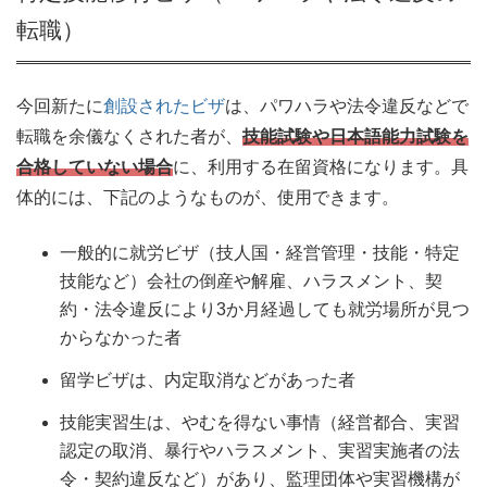
転職）
今回新たに
創設されたビザ
は、パワハラや法令違反などで
転職を余儀なくされた者が、
技能試験や日本語能力試験を
合格していない場合
に、利用する在留資格になります。具
体的には、下記のようなものが、使用できます。
一般的に就労ビザ（技人国・経営管理・技能・特定
技能など）会社の倒産や解雇、ハラスメント、契
約・法令違反により3か月経過しても就労場所が見つ
からなかった者
留学ビザは、内定取消などがあった者
技能実習生は、やむを得ない事情（経営都合、実習
認定の取消、暴行やハラスメント、実習実施者の法
令・契約違反など）があり、監理団体や実習機構が